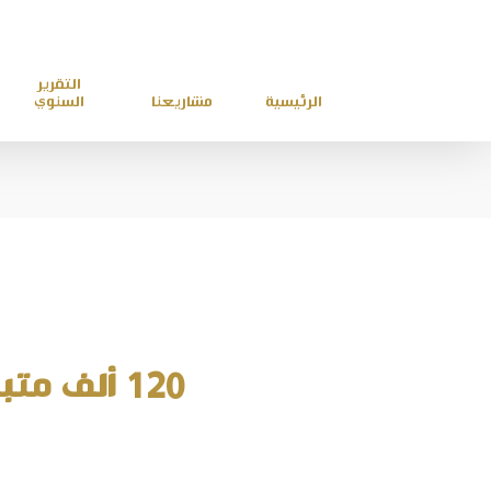
التقرير
الرئيسية
مشاريعنا
السنوي
120 ألف متبرع يشاركون في بناء 116 مسجداً على الطرق