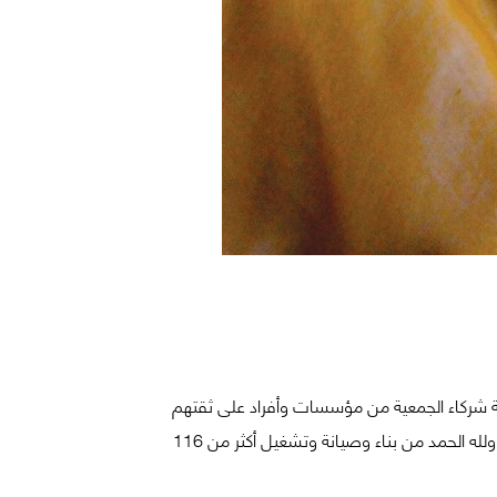
فة شركاء الجمعية من مؤسسات وأفراد على ثقتهم
بالجمعية ودعمهم لمشاريعها وبرامجها في كافة المسارات والتي حققت للجمعية تبرعات تجاوزت 120 مليون ريال مكنتها حتى الآن ولله الحمد من بناء وصيانة وتشغيل أكثر من 116