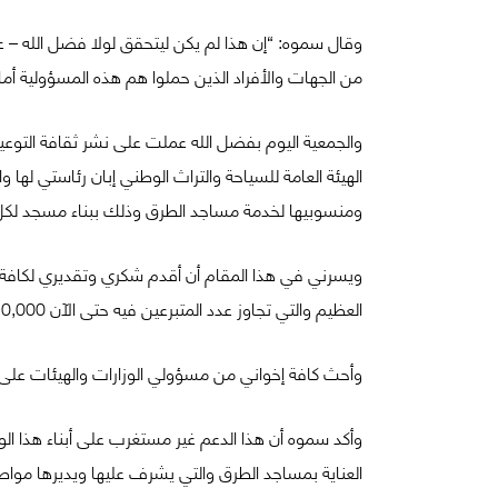
وقال سموه: “إن هذا لم يكن ليتحقق لولا فضل الله – عز
من الجهات والأفراد الذين حملوا هم هذه المسؤولية أم
والجمعية اليوم بفضل الله عملت على نشر ثقافة التوعي
الهيئة العامة للسياحة والتراث الوطني إبان رئاستي لها
ومنسوبيها لخدمة مساجد الطرق وذلك ببناء مسجد لكل
ويسرني في هذا المقام أن أقدم شكري وتقديري لكافة 
العظيم والتي تجاوز عدد المتبرعين فيه حتى الآن 10,000 متبرع ومتبرعة لدعم 10 مساجد يصل مجموع تكاليفها 9,500,000 ريال.
وأحث كافة إخواني من مسؤولي الوزارات والهيئات على الم
وأكد سموه أن هذا الدعم غير مستغرب على أبناء هذا ال
العناية بمساجد الطرق والتي يشرف عليها ويديرها مو