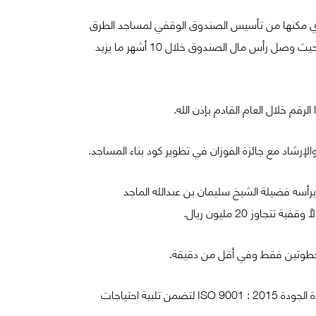
 والذي مكنها من تأسيس الصندوق الوقفي لمساجد الطرق
والذي نعتبره اليوم أكثر الوسائل التي تفخر الجمعية بتوفيرها أمام الداعمين وبما يدعم استدامتها المالية نحو تحقيق هدفها المنشود حيث وصل رأس مال الصندوق خلال 10 أشهر ما يزيد
أسه فضيلة الشيخ سليمان بن عبدالله الماجد
 20 مليون ريال.
ء بخطوتين فقط وفي أقل من دقيقة.
وأولت الجمعية بكافة فروعها اهتماماً بالغاً في تنظيم أعمالها التنفيذية والإشرافية ومن ذلك ما توجت به مؤخراً بحصولها على شهادة الجودة ISO 9001 : 2015 لتضمن تلبية احتياجات