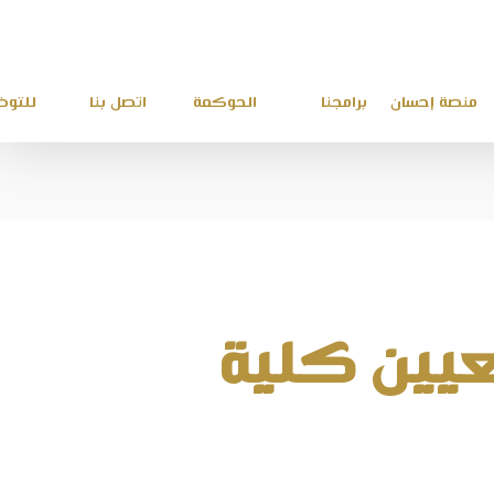
منصة إحسان
برامجنا
الحوكمة
اتصل بنا
للتو
عة (47) الجامعيين كلية